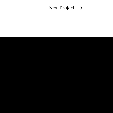
Next Project
Get in touch
Facebook
Twitter
Instagram
Linkedin