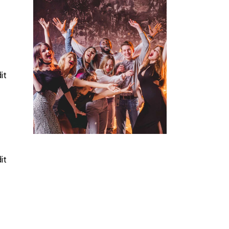
it
it