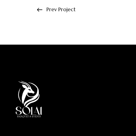
Prev Project
Office
Al Mar
Zone 1
Emirat
info@so