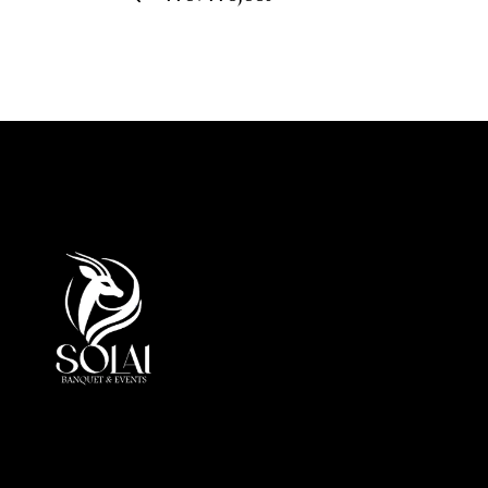
Office
Al Mar
Zone 1
Emirat
info@so
+971 5
At Solai, every event is more than a