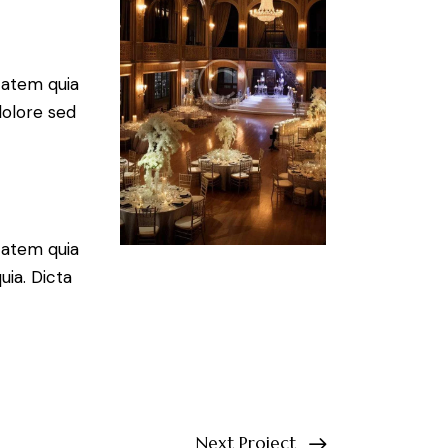
tatem quia
dolore sed
tatem quia
uia. Dicta
Next Project